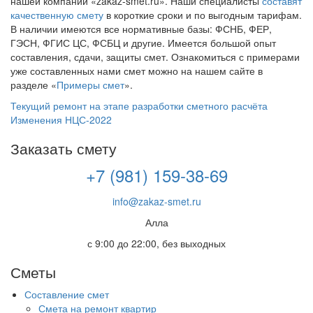
нашей компании «zakaz-smet.ru». Наши специалисты
составят
качественную смету
в короткие сроки и по выгодным тарифам.
В наличии имеются все нормативные базы: ФСНБ, ФЕР,
ГЭСН, ФГИС ЦС, ФСБЦ и другие. Имеется большой опыт
составления, сдачи, защиты смет. Ознакомиться с примерами
уже составленных нами смет можно на нашем сайте в
разделе «
Примеры смет
».
Навигация
Текущий ремонт на этапе разработки сметного расчёта
по
Изменения НЦС-2022
записям
Заказать смету
+7 (981) 159-38-69
info@zakaz-smet.ru
Алла
с 9:00 до 22:00, без выходных
Сметы
Составление смет
Смета на ремонт квартир