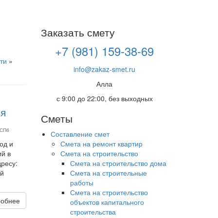
Заказать смету
+7 (981) 159-38-69
ти
»
info@zakaz-smet.ru
Алла
с 9:00 до 22:00, без выходных
я
Сметы
 СПб
Составление смет
од и
Смета на ремонт квартир
й в
Смета на строительство
дресу:
Смета на строительство дома
ый
Смета на строительные
работы
Смета на строительство
обнее
объектов капитального
строительства