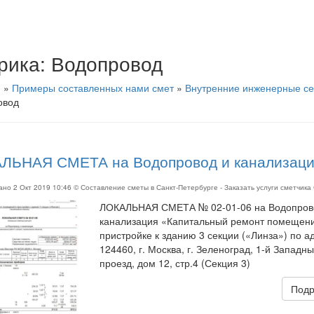
рика:
Водопровод
я
»
Примеры составленных нами смет
»
Внутренние инженерные се
овод
ЛЬНАЯ СМЕТА на Водопровод и канализаци
вано
2 Окт 2019 10:46
© Составление сметы в Санкт-Петербурге - Заказать услуги сметчика
ЛОКАЛЬНАЯ СМЕТА № 02-01-06 на Водопров
канализация «Капитальный ремонт помещени
пристройке к зданию 3 секции («Линза») по а
124460, г. Москва, г. Зеленоград, 1-й Западн
проезд, дом 12, стр.4 (Секция 3)
Подр