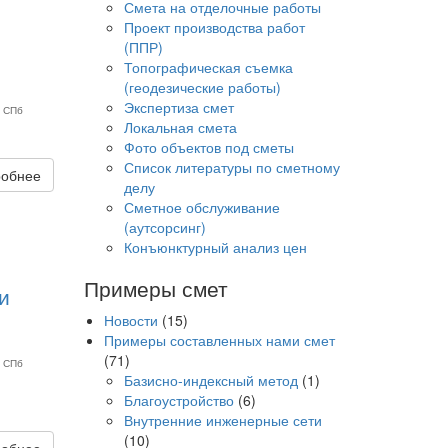
Смета на отделочные работы
Проект производства работ
(ППР)
Топографическая съемка
(геодезические работы)
Экспертиза смет
а СПб
Локальная смета
Фото объектов под сметы
Список литературы по сметному
обнее
делу
Сметное обслуживание
(аутсорсинг)
Конъюнктурный анализ цен
Примеры смет
и
Новости
(15)
Примеры составленных нами смет
(71)
а СПб
Базисно-индексный метод
(1)
Благоустройство
(6)
Внутренние инженерные сети
(10)
обнее