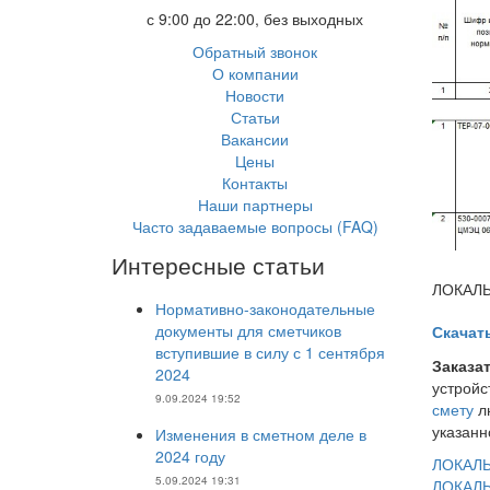
с 9:00 до 22:00, без выходных
Обратный звонок
О компании
Новости
Статьи
Вакансии
Цены
Контакты
Наши партнеры
Часто задаваемые вопросы (FAQ)
Интересные статьи
ЛОКАЛЬ
Нормативно-законодательные
документы для сметчиков
Скачат
вступившие в силу с 1 сентября
Заказа
2024
устройс
9.09.2024 19:52
смету
лю
указанн
Изменения в сметном деле в
2024 году
Нави
ЛОКАЛЬ
по
5.09.2024 19:31
ЛОКАЛЬ